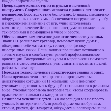
каждой возрастной группы.
Превращаем компьютер из игрушки в полезный
инструмент. Современного человека с ранних лет влечет
компьютер.
Бороться с этим бесполезно. В наших специально
оборудованных классах мы обеспечиваем погружение в учебу
и переключаем внимание от игр, учим использовать
компьютер в качестве бесценного инструмента овладевания
технологиями и помощника в учебе и работе.
Обеспечиваем комплексное развитие личности ученика.
Знания IT расширяют кругозор, помогают лучше думать,
объединяя в себе математику, геометрию, физику,
иностранные языки. Наши занятия повышают мотивацию к
точным наукам и содействуют ранней профессиональное
ориентации. Внеурочные конкурсы и мероприятия помогают
развивать самостоятельность, учат ставить и достигать целей,
работать в команде.
Передаем только полезные практические знания и опыт.
Наши преподаватели – это практики, программисты,
действующие сотрудники IT компаний. Они помогают
ученикам подготовиться к будущей специальности в реальном
мире. Учебная программа построена так, чтобы сформировать
практические навыки на каждом занятии.
Развиваем успешных детей.
В Киберландии мы не просто
учимся. В интерактивной, игровой форме мы изобретаем,
строим, рисуем, фантазируем, обсуждаем и воплощаем наши